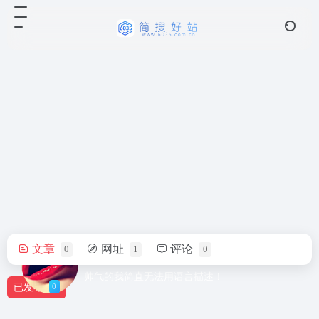
文章
网址
评论
0
1
0
用户8893268
帅气的我简直无法用语言描述！
0
已发布