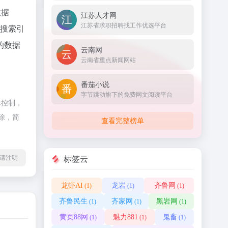
数据
江苏人才网
江苏省求职招聘找工作优选平台
、搜索引
的数据
云南网
云南省重点新闻网站
番茄小说
字节跳动旗下的免费网文阅读平台
际控制，
除，简
查看完整榜单
l转载请注明
标签云
龙虾AI
龙岩
齐鲁网
(1)
(1)
(1)
齐鲁民生
齐家网
黑岩网
(1)
(1)
(1)
黄页88网
魅力881
鬼畜
(1)
(1)
(1)