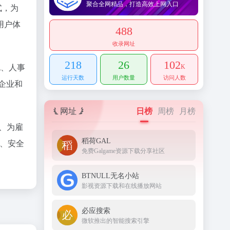
聚合全网精品，打造高效上网入口
式，为
用户体
488
收录网址
218
26
102
包、人事
K
运行天数
用户数量
访问人数
企业和
网址
日榜
周榜
月榜
、为雇
稻荷GAL
、安全
免费Galgame资源下载分享社区
BTNULL无名小站
影视资源下载和在线播放网站
必应搜索
微软推出的智能搜索引擎