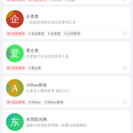
企查查
一款超实用的企业信息查询工具
综合查询
# 企业查询
# 企查查
# 公司查询
爱企查
百度旗下企业信息查询工具
综合查询
# 爱企查
AIBase基地
让更多人看到未来 通往AGI
综合查询
# AIBase
# AIBase基地
东莞阳光网
国新办批准的东莞唯一的重点新闻网站