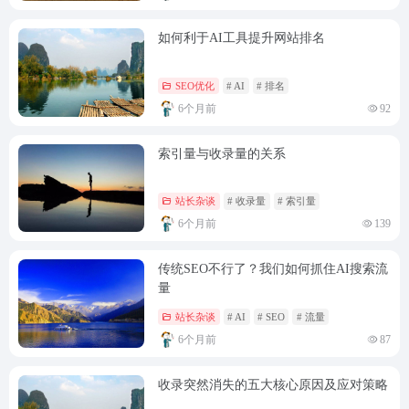
如何利于AI工具提升网站排名
SEO优化
# AI
# 排名
6个月前
92
索引量与收录量的关系
站长杂谈
# 收录量
# 索引量
6个月前
139
传统SEO不行了？我们如何抓住AI搜索流
量
站长杂谈
# AI
# SEO
# 流量
6个月前
87
收录突然消失的五大核心原因及应对策略