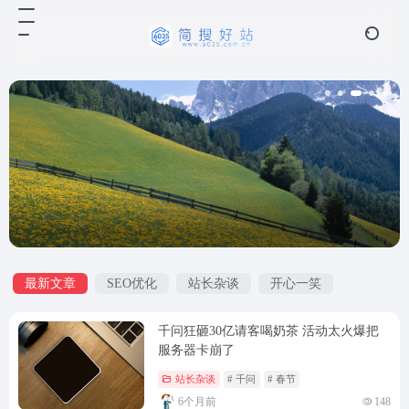
最新文章
SEO优化
站长杂谈
开心一笑
千问狂砸30亿请客喝奶茶 活动太火爆把
服务器卡崩了
站长杂谈
# 千问
# 春节
6个月前
148