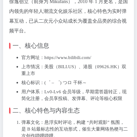
徐逸创立（前身为 Mikufans），2010 年 1 月更名，是国
内领先的年轻人潮流文化娱乐社区，核心特色为实时弹
幕互动，已从二次元小众站成长为覆盖全品类的综合视
频平台。
一、核心信息
官方网址：https://www.bilibili.com/
上市情况：美股（BILI.US）、港股（09626.HK）双
重上市
核心标识：(゜ – ゜) つロ 干杯～
用户体系：Lv0-Lv6 会员等级，早期需答题转正，现
简化注册，会员享投稿、发弹幕、评论等核心权限
二、核心特色与内容生态
弹幕文化：悬浮实时评论，构建 “共时观影” 氛围，
是 B 站最标志性的互动形式，催生大量网络热梗与二
次创作哔哩哔哩。