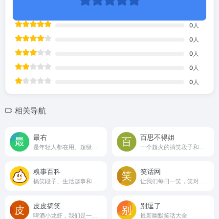
0
人
0
人
0
人
0
人
0
人
相关导航
最右
百思不得姐
是年轻人都在用、超级有趣的兴趣社区
一个超火的搞笑段子和图片社区
糗事百科
笑话网
搞笑段子、生活趣事和网络幽默的平台
让我们每日一笑，笑对生活
皮皮搞笑
别逗了
啤酒小龙虾，我们是一家。
最新幽默笑话大全