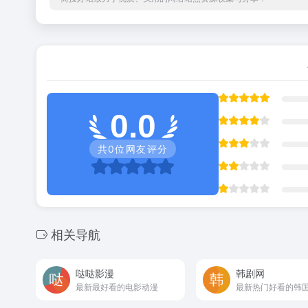
0.0
共
0
位网友评分
相关导航
哒哒影漫
韩剧网
最新最好看的电影动漫