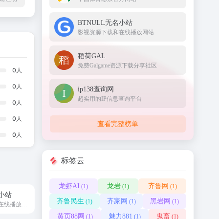
BTNULL无名小站
影视资源下载和在线播放网站
稻荷GAL
免费Galgame资源下载分享社区
0
人
0
人
ip138查询网
超实用的IP信息查询平台
0
人
0
人
查看完整榜单
0
人
标签云
龙虾AI
龙岩
齐鲁网
(1)
(1)
(1)
名小站
齐鲁民生
齐家网
黑岩网
(1)
(1)
(1)
影视资源下载和在线播放网站
黄页88网
魅力881
鬼畜
(1)
(1)
(1)