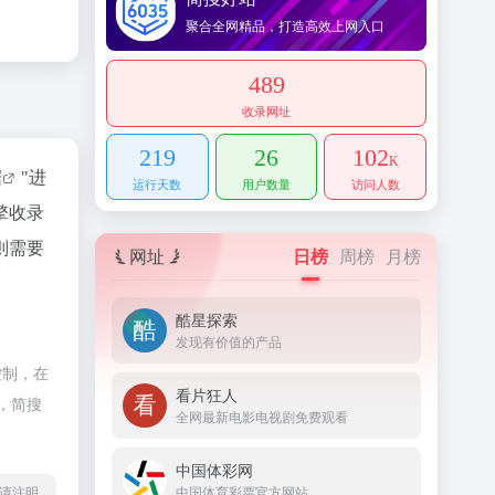
聚合全网精品，打造高效上网入口
489
收录网址
219
26
102
K
据
"进
运行天数
用户数量
访问人数
擎收录
则需要
网址
日榜
周榜
月榜
酷星探索
发现有价值的产品
控制，在
看片狂人
，简搜
全网最新电影电视剧免费观看
中国体彩网
中国体育彩票官方网站
l转载请注明