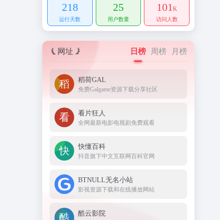
218
25
101
K
运行天数
用户数量
访问人数
网址
日榜
周榜
月榜
稻荷GAL
免费Galgame资源下载分享社区
看片狂人
全网最新电影电视剧免费观看
快懂百科
抖音旗下中文互联网百科官网
BTNULL无名小站
影视资源下载和在线播放网站
酷云影院