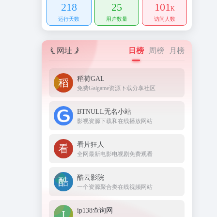
218
25
101
K
运行天数
用户数量
访问人数
网址
日榜
周榜
月榜
稻荷GAL
免费Galgame资源下载分享社区
BTNULL无名小站
影视资源下载和在线播放网站
看片狂人
全网最新电影电视剧免费观看
酷云影院
一个资源聚合类在线视频网站
ip138查询网