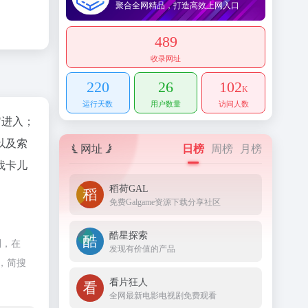
聚合全网精品，打造高效上网入口
489
收录网址
220
26
102
K
运行天数
用户数量
访问人数
"进入；
以及索
网址
日榜
周榜
月榜
找卡儿
稻荷GAL
免费Galgame资源下载分享社区
酷星探索
制，在
发现有价值的产品
，简搜
看片狂人
全网最新电影电视剧免费观看