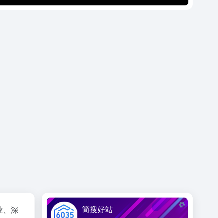
简搜好站
业、深