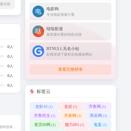
l转载请注明
电影狗
专业电影搜索引擎
哒哒影漫
最新最好看的电影动漫
0
人
BTNULL无名小站
影视资源下载和在线播放网站
0
人
0
人
查看完整榜单
0
人
0
人
标签云
龙虾AI
龙岩
齐鲁网
(1)
(1)
(1)
齐鲁民生
齐家网
黑岩网
(1)
(1)
(1)
黄页88网
魅力881
鬼畜
(1)
(1)
(1)
苏州互动之星网络科技有限公司官方网站