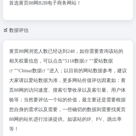
首选黄页88网B2B电子商务网站！
数据评估
黄页88网浏览人数已经达到248，如你需要查询该站的
相关权重信息，可以点击"
5118数据
""
爱站数据
""
Chinaz数据
"进入；以目前的网站数据参考，建议
大家请以爱站数据为准，更多网站价值评估因素如：黄
页88网的访问速度、搜索引擎收录以及索引量、用户体
验等；当然要评估一个站的价值，最主要还是需要根据
您自身的需求以及需要，一些确切的数据则需要找黄页
88网的站长进行洽谈提供。如该站的IP、PV、跳出率
等！