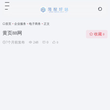
首页
•
企业服务
•
电子商务
•
正文
黄页88网
收藏
0
7个月前发布
248
0
0