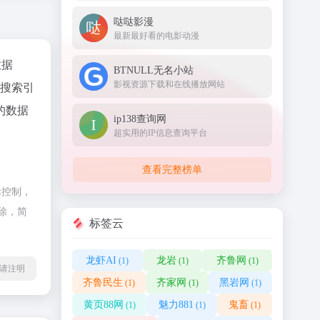
哒哒影漫
最新最好看的电影动漫
数据
BTNULL无名小站
影视资源下载和在线播放网站
、搜索引
的数据
ip138查询网
超实用的IP信息查询平台
查看完整榜单
际控制，
除，简
标签云
龙虾AI
龙岩
齐鲁网
(1)
(1)
(1)
l转载请注明
齐鲁民生
齐家网
黑岩网
(1)
(1)
(1)
黄页88网
魅力881
鬼畜
(1)
(1)
(1)