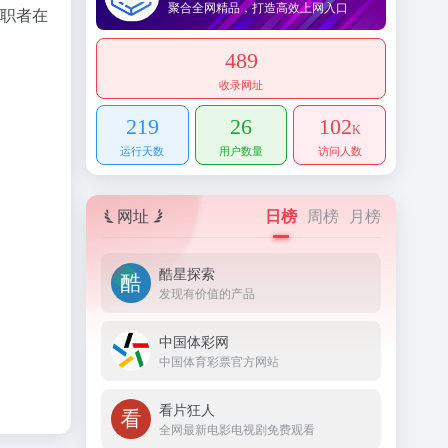
聚合全网精品，打造高效上网入口
求职者在
489
收录网址
219
26
102
K
运行天数
用户数量
访问人数
网址
日榜
周榜
月榜
酷星探索
发现有价值的产品
中国体彩网
中国体育彩票官方网站
看片狂人
全网最新电影电视剧免费观看