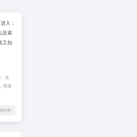
"进入；
以及索
找又拍
制，在
，简搜
l转载请注明