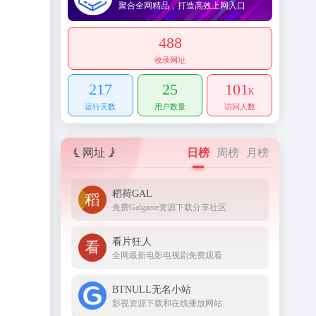
聚合全网精品，打造高效上网入口
488
收录网址
217
25
101
K
运行天数
用户数量
访问人数
网址
日榜
周榜
月榜
稻荷GAL
免费Galgame资源下载分享社区
看片狂人
全网最新电影电视剧免费观看
BTNULL无名小站
影视资源下载和在线播放网站