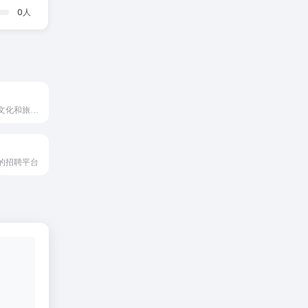
0
人
广西壮族自治区文化和旅游厅网站
的招聘平台