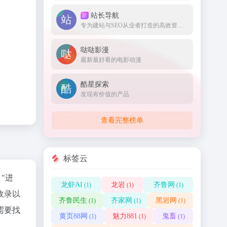
站长导航
新
专为建站与SEO从业者打造的高效资源集结地。
哒哒影漫
最新最好看的电影动漫
酷星探索
发现有价值的产品
查看完整榜单
标签云
"进
龙虾AI
龙岩
齐鲁网
(1)
(1)
(1)
收录以
齐鲁民生
齐家网
黑岩网
(1)
(1)
(1)
需要找
黄页88网
魅力881
鬼畜
(1)
(1)
(1)