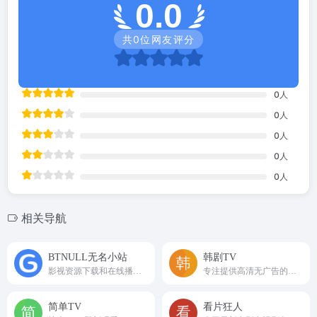
0.0
共
0
位网友评分
0
人
0
人
0
人
0
人
0
人
相关导航
BTNULL无名小站
韩剧TV
影视资源下载和在线播放网站
专注提供高清无广告的韩剧观看体验！
简单TV
看片狂人