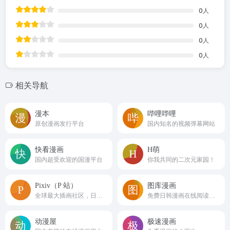
0
人
0
人
0
人
0
人
相关导航
漫本
哔哩哔哩
原创漫画发行平台
国内知名的视频弹幕网站
快看漫画
H萌
国内超受欢迎的国漫平台
你我共同的二次元家园！
Pixiv（P 站）
图库漫画
全球最大插画社区，日系 / 原创插画丰富
免费日韩漫画在线阅读平台
动漫屋
极速漫画