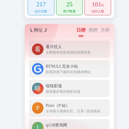
217
25
101
K
运行天数
用户数量
访问人数
网址
日榜
周榜
月榜
看片狂人
全网最新电影电视剧免费观看
BTNULL无名小站
影视资源下载和在线播放网站
哒哒影漫
最新最好看的电影动漫
Pixiv（P 站）
全球最大插画社区，日系 / 原创插画丰富
ip138查询网