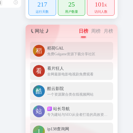
217
25
101
网
K
运行天数
用户数量
访问人数
网址
日榜
周榜
月榜
稻荷GAL
免费Galgame资源下载分享社区
看片狂人
全网最新电影电视剧免费观看
酷云影院
一个资源聚合类在线视频网站
站长导航
新
专为建站与SEO从业者打造的高效资源集结地。
ip138查询网