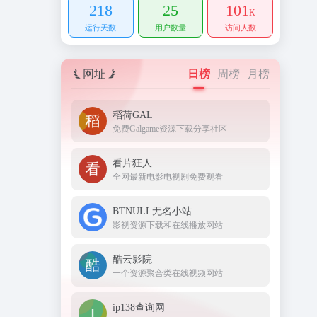
218
25
101
K
运行天数
用户数量
访问人数
网址
日榜
周榜
月榜
稻荷GAL
免费Galgame资源下载分享社区
看片狂人
全网最新电影电视剧免费观看
BTNULL无名小站
影视资源下载和在线播放网站
酷云影院
一个资源聚合类在线视频网站
ip138查询网