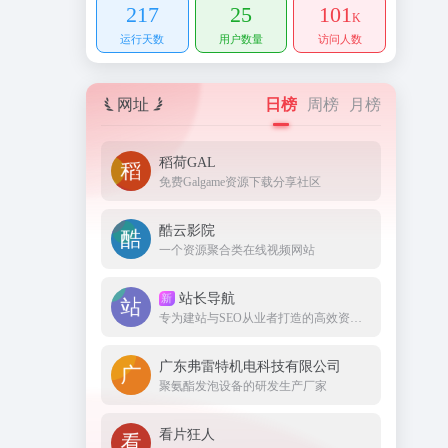
217
25
101
K
运行天数
用户数量
访问人数
网址
日榜
周榜
月榜
稻荷GAL
免费Galgame资源下载分享社区
酷云影院
一个资源聚合类在线视频网站
站长导航
新
专为建站与SEO从业者打造的高效资源集结地。
广东弗雷特机电科技有限公司
聚氨酯发泡设备的研发生产厂家
看片狂人