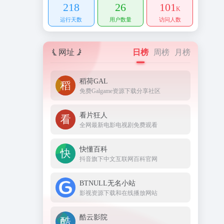
218
26
101
K
运行天数
用户数量
访问人数
网址
日榜
周榜
月榜
稻荷GAL
免费Galgame资源下载分享社区
看片狂人
全网最新电影电视剧免费观看
快懂百科
抖音旗下中文互联网百科官网
BTNULL无名小站
影视资源下载和在线播放网站
酷云影院