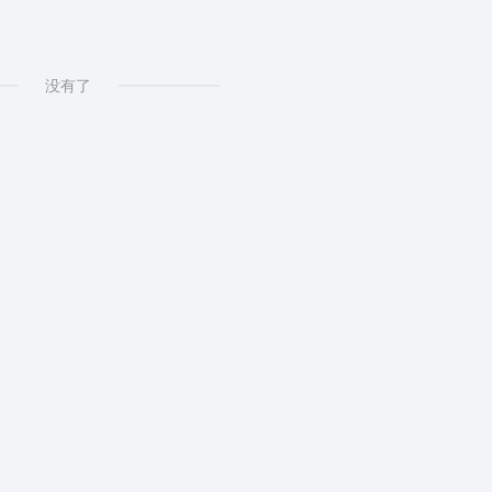
询
# 网站Apppc世界排名.APPPC排名
没有了