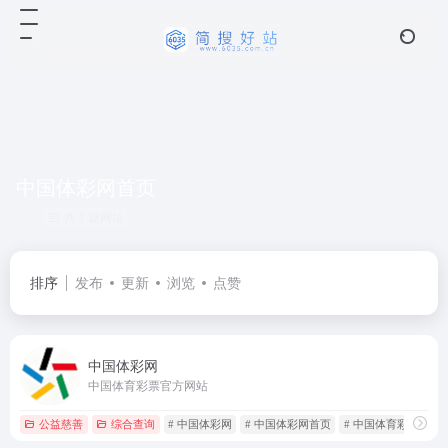
中国体彩网首页
共 1 篇网址
排序
发布
更新
浏览
点赞
中国体彩网
中国体育彩票官方网站
公益慈善
综合查询
# 中国体彩网
# 中国体彩网首页
# 中国体育彩票