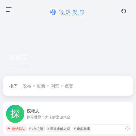
探秘志
共 1 篇网址
排序
发布
更新
浏览
点赞
探秘志
探寻世界十大未解之谜大全
趣站酷站
# ufo之谜
# 世界未解之谜
# 奇闻异事