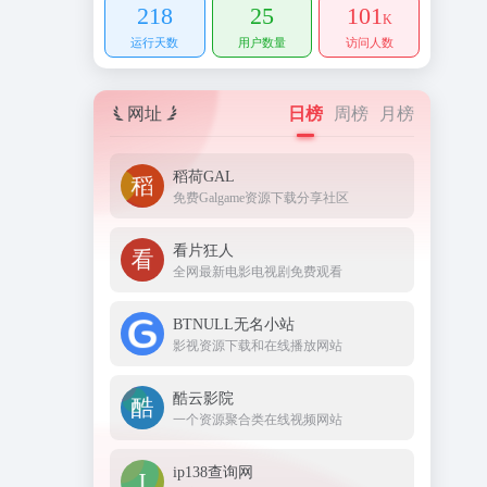
218
25
101
K
运行天数
用户数量
访问人数
网址
日榜
周榜
月榜
稻荷GAL
免费Galgame资源下载分享社区
看片狂人
全网最新电影电视剧免费观看
BTNULL无名小站
影视资源下载和在线播放网站
酷云影院
一个资源聚合类在线视频网站
ip138查询网