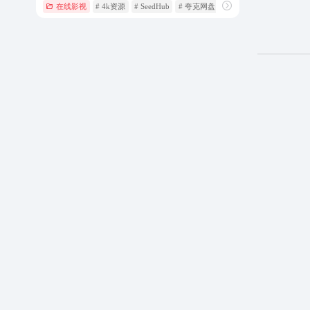
在线影视
# 4k资源
# SeedHub
# 夸克网盘