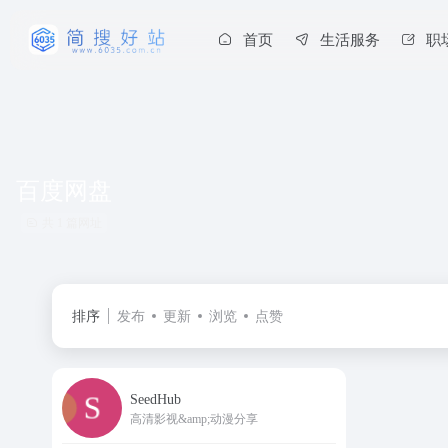
首页
生活服务
职
百度网盘
共 1 篇网址
排序
发布
更新
浏览
点赞
SeedHub
高清影视&amp;动漫分享