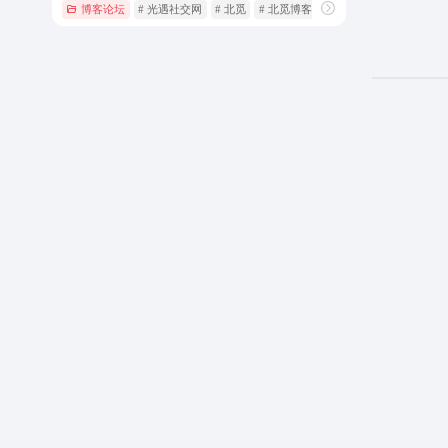
博客论坛
# 光遇社交网
# 北觅
# 北觅博客