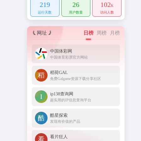
219
26
102
K
运行天数
用户数量
访问人数
网址
日榜
周榜
月榜
中国体彩网
中国体育彩票官方网站
稻荷GAL
免费Galgame资源下载分享社区
ip138查询网
超实用的IP信息查询平台
酷星探索
发现有价值的产品
看片狂人