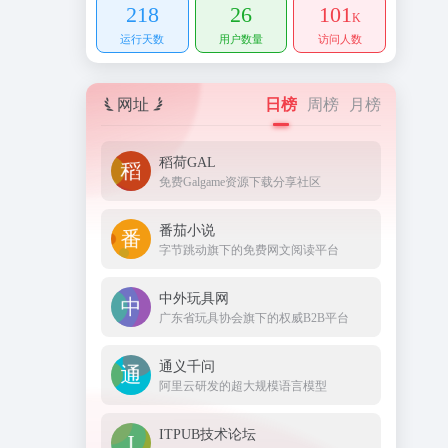
218
26
101
K
运行天数
用户数量
访问人数
网址
日榜
周榜
月榜
稻荷GAL
免费Galgame资源下载分享社区
番茄小说
字节跳动旗下的免费网文阅读平台
中外玩具网
广东省玩具协会旗下的权威B2B平台
通义千问
阿里云研发的超大规模语言模型
ITPUB技术论坛