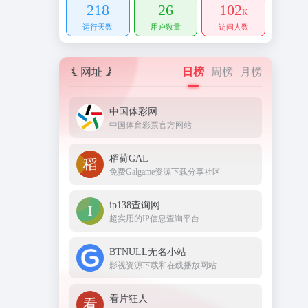
218
26
102
K
运行天数
用户数量
访问人数
网址
日榜
周榜
月榜
中国体彩网
中国体育彩票官方网站
稻荷GAL
免费Galgame资源下载分享社区
ip138查询网
超实用的IP信息查询平台
BTNULL无名小站
影视资源下载和在线播放网站
看片狂人