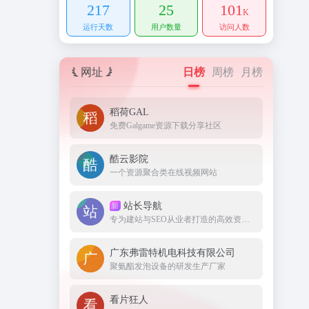
217
25
101
K
运行天数
用户数量
访问人数
网址
日榜
周榜
月榜
稻荷GAL
免费Galgame资源下载分享社区
酷云影院
一个资源聚合类在线视频网站
站长导航
新
专为建站与SEO从业者打造的高效资源集结地。
广东弗雷特机电科技有限公司
聚氨酯发泡设备的研发生产厂家
看片狂人