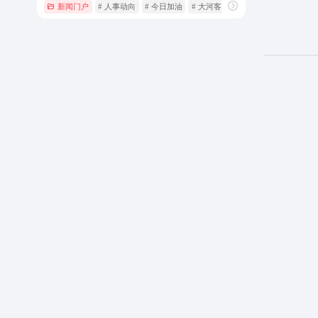
新闻门户
# 人事动向
# 今日加油
# 大河客户端