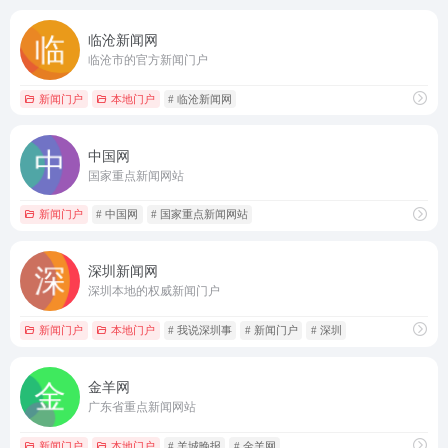
临沧新闻网
临沧市的官方新闻门户
新闻门户
本地门户
# 临沧新闻网
中国网
国家重点新闻网站
新闻门户
# 中国网
# 国家重点新闻网站
深圳新闻网
深圳本地的权威新闻门户
新闻门户
本地门户
# 我说深圳事
# 新闻门户
# 深圳
金羊网
广东省重点新闻网站
新闻门户
本地门户
# 羊城晚报
# 金羊网