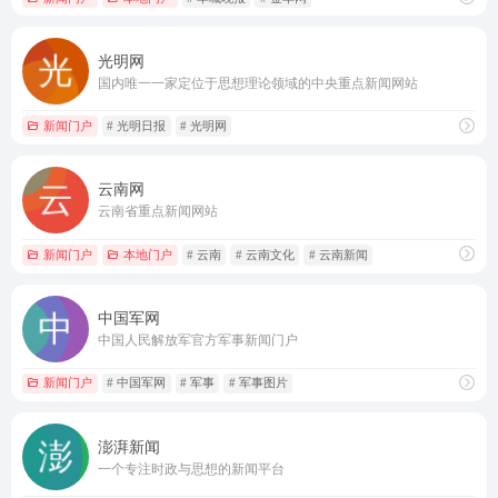
光明网
国内唯一一家定位于思想理论领域的中央重点新闻网站
新闻门户
# 光明日报
# 光明网
云南网
云南省重点新闻网站
新闻门户
本地门户
# 云南
# 云南文化
# 云南新闻
中国军网
中国人民解放军官方军事新闻门户
新闻门户
# 中国军网
# 军事
# 军事图片
澎湃新闻
一个专注时政与思想的新闻平台