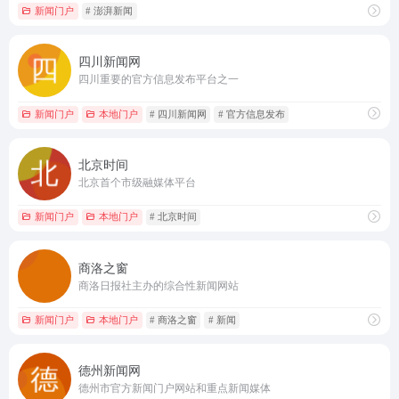
新闻门户
# 澎湃新闻
四川新闻网
四川重要的官方信息发布平台之一
新闻门户
本地门户
# 四川新闻网
# 官方信息发布
北京时间
北京首个市级融媒体平台
新闻门户
本地门户
# 北京时间
‌商洛之窗
商洛日报社主办的综合性新闻网站
新闻门户
本地门户
# ‌商洛之窗
# 新闻
德州新闻网
德州市官方新闻门户网站和重点新闻媒体