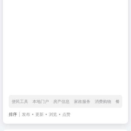
便民工具
本地门户
房产信息
家政服务
消费购物
餐饮美
排序
发布
更新
浏览
点赞