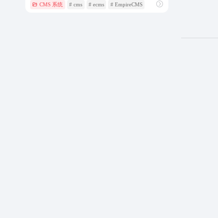
CMS 系统
# cms
# ecms
# EmpireCMS