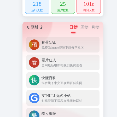
218
25
101
K
运行天数
用户数量
访问人数
网址
日榜
周榜
月榜
稻荷GAL
免费Galgame资源下载分享社区
看片狂人
全网最新电影电视剧免费观看
快懂百科
抖音旗下中文互联网百科官网
BTNULL无名小站
影视资源下载和在线播放网站
酷云影院