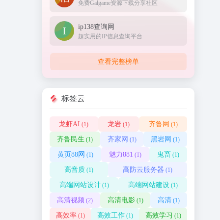
免费Galgame资源下载分享社区
ip138查询网
超实用的IP信息查询平台
查看完整榜单
标签云
龙虾AI
龙岩
齐鲁网
(1)
(1)
(1)
齐鲁民生
齐家网
黑岩网
(1)
(1)
(1)
黄页88网
魅力881
鬼畜
(1)
(1)
(1)
高音质
高防云服务器
(1)
(1)
高端网站设计
高端网站建设
(1)
(1)
高清视频
高清电影
高清
(2)
(1)
(1)
高效率
高效工作
高效学习
(1)
(1)
(1)