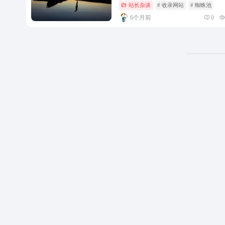
站长杂谈
# 收录网站
# 蜘蛛池
6个月前
0