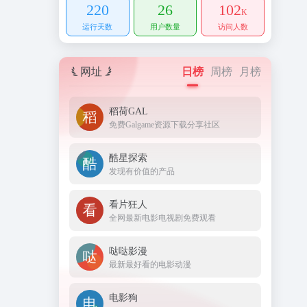
220
26
102
K
运行天数
用户数量
访问人数
网址
日榜
周榜
月榜
稻荷GAL
免费Galgame资源下载分享社区
酷星探索
发现有价值的产品
看片狂人
全网最新电影电视剧免费观看
哒哒影漫
最新最好看的电影动漫
电影狗