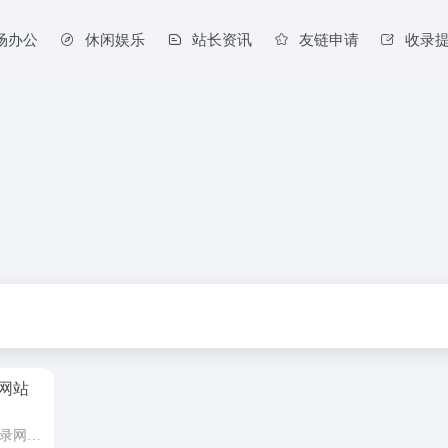
场办公
休闲娱乐
站长资讯
友链申请
收录
录网站
2026年用蜘蛛池确实能帮你快速收录网站，尤其适合新站冷启动或老站激活，但得用对方法，避免踩坑。 蜘蛛池的核心优势 ‌效率提升‌：通过模拟搜索引擎蜘蛛抓取，能大幅缩短收录周期，新站从常规的14-28天...