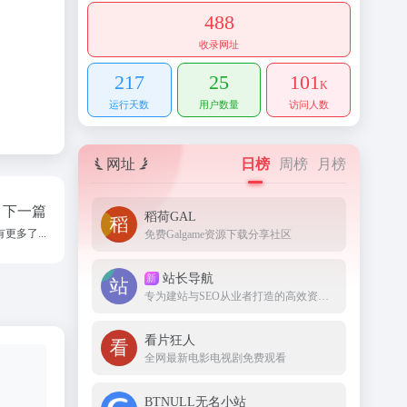
488
收录网址
217
25
101
K
运行天数
用户数量
访问人数
网址
日榜
周榜
月榜
下一篇
稻荷GAL
更多了...
免费Galgame资源下载分享社区
站长导航
新
专为建站与SEO从业者打造的高效资源集结地。
看片狂人
全网最新电影电视剧免费观看
BTNULL无名小站