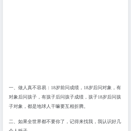
一、做人真不容易：18岁前问成绩，18岁后问对象，有
对象后问孩子，有孩子后问孩子成绩，孩子18岁后问孩
子对象，都是地球人干嘛要互相折腾。
二、如果全世界都不要你了，记得来找我，我认识好几
个人贩子。