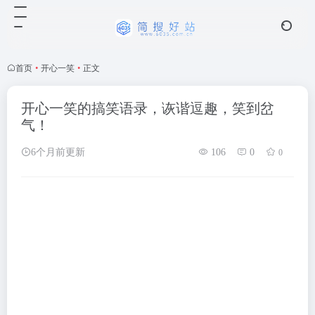
首页
•
开心一笑
•
正文
开心一笑的搞笑语录，诙谐逗趣，笑到岔
气！
6个月前更新
106
0
0