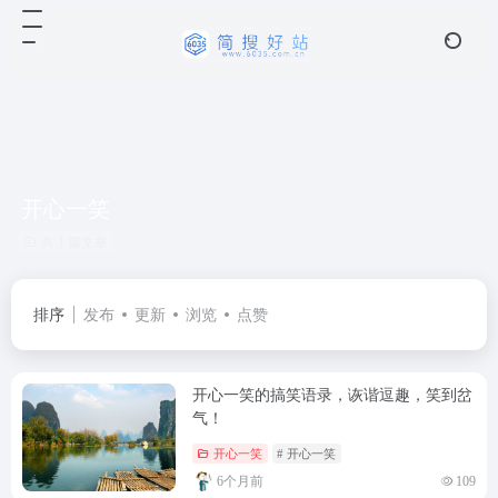
开心一笑
共 1 篇文章
排序
发布
更新
浏览
点赞
开心一笑的搞笑语录，诙谐逗趣，笑到岔
气！
开心一笑
# 开心一笑
6个月前
109