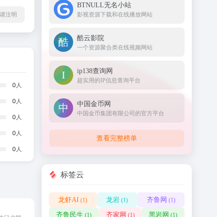
BTNULL无名小站
影视资源下载和在线播放网站
l转载请注明
酷云影院
一个资源聚合类在线视频网站
ip138查询网
超实用的IP信息查询平台
0
人
0
人
中国金币网
中国金币集团有限公司的官方平台
0
人
0
人
查看完整榜单
0
人
标签云
龙虾AI
龙岩
齐鲁网
(1)
(1)
(1)
齐鲁民生
齐家网
黑岩网
(1)
(1)
(1)