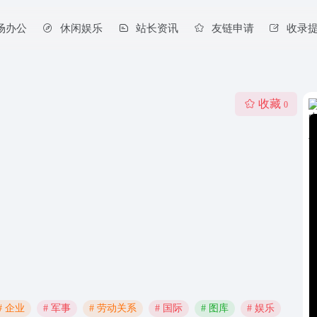
场办公
休闲娱乐
站长资讯
友链申请
收录
收藏
0
# 企业
# 军事
# 劳动关系
# 国际
# 图库
# 娱乐