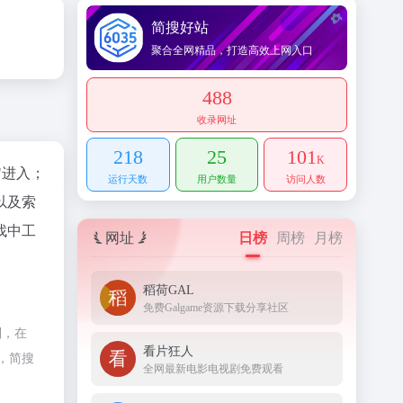
简搜好站
聚合全网精品，打造高效上网入口
488
收录网址
218
25
101
K
"进入；
运行天数
用户数量
访问人数
以及索
找中工
网址
日榜
周榜
月榜
稻荷GAL
免费Galgame资源下载分享社区
制，在
看片狂人
，简搜
全网最新电影电视剧免费观看