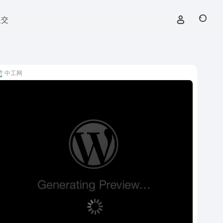
提交
中工网