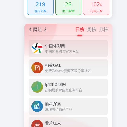
219
26
102
K
运行天数
用户数量
访问人数
网址
日榜
周榜
月榜
中国体彩网
中国体育彩票官方网站
稻荷GAL
免费Galgame资源下载分享社区
ip138查询网
超实用的IP信息查询平台
酷星探索
发现有价值的产品
看片狂人