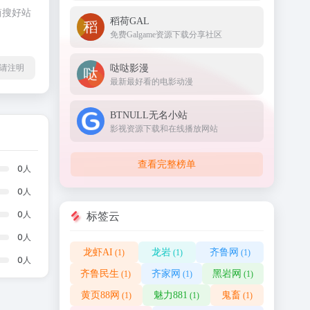
简搜好站
稻荷GAL
免费Galgame资源下载分享社区
哒哒影漫
l转载请注明
最新最好看的电影动漫
BTNULL无名小站
影视资源下载和在线播放网站
查看完整榜单
0
人
0
人
0
人
标签云
0
人
龙虾AI
龙岩
齐鲁网
(1)
(1)
(1)
0
人
齐鲁民生
齐家网
黑岩网
(1)
(1)
(1)
黄页88网
魅力881
鬼畜
(1)
(1)
(1)