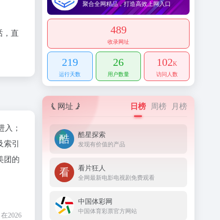
聚合全网精品，打造高效上网入口
489
话，直
收录网址
219
26
102
K
运行天数
用户数量
访问人数
网址
日榜
周榜
月榜
"进入；
酷星探索
及索引
发现有价值的产品
美团的
看片狂人
全网最新电影电视剧免费观看
中国体彩网
中国体育彩票官方网站
2026