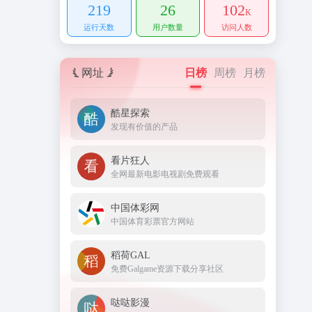
219
26
102
K
运行天数
用户数量
访问人数
网址
日榜
周榜
月榜
酷星探索
发现有价值的产品
看片狂人
全网最新电影电视剧免费观看
中国体彩网
中国体育彩票官方网站
稻荷GAL
免费Galgame资源下载分享社区
哒哒影漫