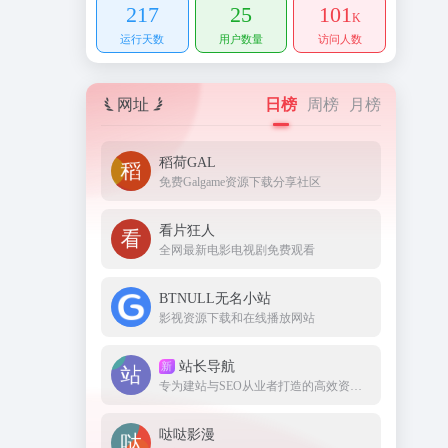
217
25
101
K
运行天数
用户数量
访问人数
网址
日榜
周榜
月榜
稻荷GAL
免费Galgame资源下载分享社区
看片狂人
全网最新电影电视剧免费观看
BTNULL无名小站
影视资源下载和在线播放网站
站长导航
新
专为建站与SEO从业者打造的高效资源集结地。
哒哒影漫