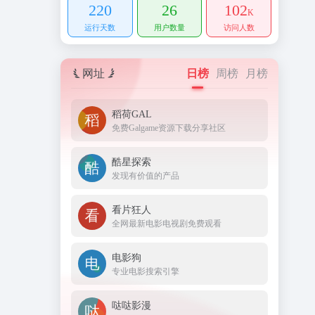
220
26
102
K
运行天数
用户数量
访问人数
网址
日榜
周榜
月榜
稻荷GAL
免费Galgame资源下载分享社区
酷星探索
发现有价值的产品
看片狂人
全网最新电影电视剧免费观看
电影狗
专业电影搜索引擎
哒哒影漫