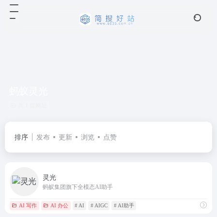
蚂蚁灵光
共 1 篇网址
排序
发布
更新
浏览
点赞
灵光
蚂蚁集团旗下全模态AI助手
AI 写作
AI 办公
# AI
# AIGC
# AI助手