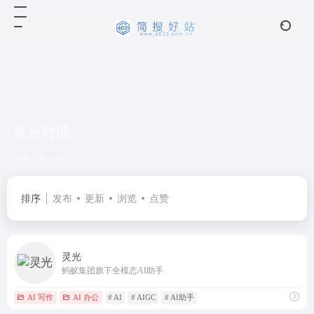
灵光对话
共 1 篇网址
排序
发布
更新
浏览
点赞
灵光
蚂蚁集团旗下全模态AI助手
AI 写作
AI 办公
# AI
# AIGC
# AI助手