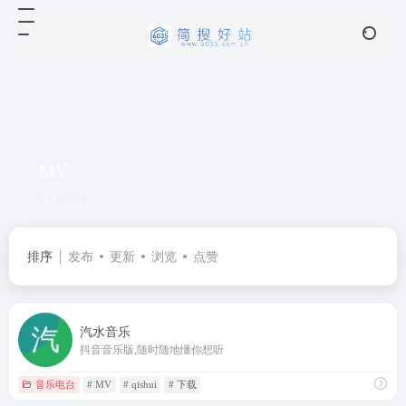
MV
共 1 篇网址
排序
发布
更新
浏览
点赞
汽水音乐
抖音音乐版,随时随地懂你想听
音乐电台
# MV
# qishui
# 下载