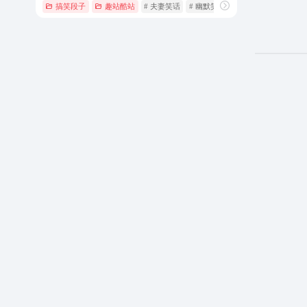
搞笑段子
趣站酷站
# 夫妻笑话
# 幽默笑话
# 搞笑图片