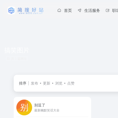
首页
生活服务
职
搞笑图片
共 1 篇网址
排序
发布
更新
浏览
点赞
别逗了
最新幽默笑话大全