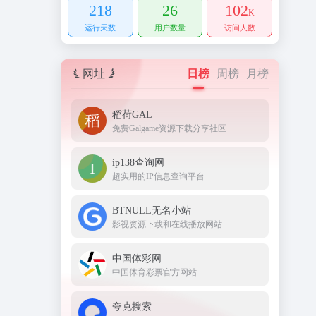
218
26
102
K
运行天数
用户数量
访问人数
网址
日榜
周榜
月榜
稻荷GAL
免费Galgame资源下载分享社区
ip138查询网
超实用的IP信息查询平台
BTNULL无名小站
影视资源下载和在线播放网站
中国体彩网
中国体育彩票官方网站
夸克搜索