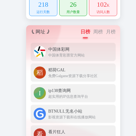
218
26
102
K
运行天数
用户数量
访问人数
网址
日榜
周榜
月榜
中国体彩网
中国体育彩票官方网站
稻荷GAL
免费Galgame资源下载分享社区
ip138查询网
超实用的IP信息查询平台
BTNULL无名小站
影视资源下载和在线播放网站
看片狂人