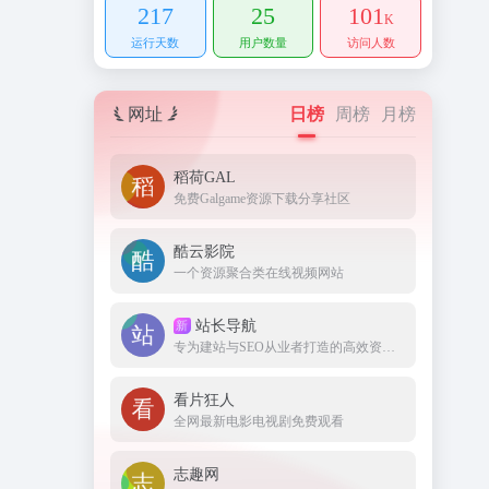
217
25
101
K
运行天数
用户数量
访问人数
网址
日榜
周榜
月榜
稻荷GAL
免费Galgame资源下载分享社区
酷云影院
一个资源聚合类在线视频网站
站长导航
新
专为建站与SEO从业者打造的高效资源集结地。
看片狂人
全网最新电影电视剧免费观看
志趣网