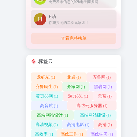
免费发布信息的b2b电子商务网
H萌
你我共同的二次元家园！
查看完整榜单
标签云
龙虾AI
龙岩
齐鲁网
(1)
(1)
(1)
齐鲁民生
齐家网
黑岩网
(1)
(1)
(1)
黄页88网
魅力881
鬼畜
(1)
(1)
(1)
高音质
高防云服务器
(1)
(1)
高端网站设计
高端网站建设
(1)
(1)
高清视频
高清电影
高清
(2)
(1)
(1)
高效率
高效工作
高效学习
(1)
(1)
(1)