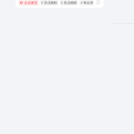
企业黄页
# 异戊烯醇
# 异戊烯醛
# 氧化苯乙烯