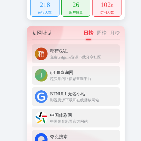
218
26
102
K
运行天数
用户数量
访问人数
网址
日榜
周榜
月榜
稻荷GAL
免费Galgame资源下载分享社区
ip138查询网
超实用的IP信息查询平台
BTNULL无名小站
影视资源下载和在线播放网站
中国体彩网
中国体育彩票官方网站
夸克搜索