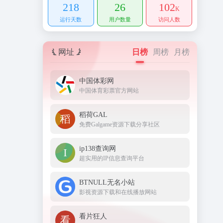
218
26
102
K
运行天数
用户数量
访问人数
网址
日榜
周榜
月榜
中国体彩网
中国体育彩票官方网站
稻荷GAL
免费Galgame资源下载分享社区
ip138查询网
超实用的IP信息查询平台
BTNULL无名小站
影视资源下载和在线播放网站
看片狂人