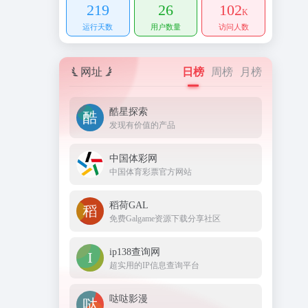
219
26
102
K
运行天数
用户数量
访问人数
网址
日榜
周榜
月榜
酷星探索
发现有价值的产品
中国体彩网
中国体育彩票官方网站
稻荷GAL
免费Galgame资源下载分享社区
ip138查询网
超实用的IP信息查询平台
哒哒影漫